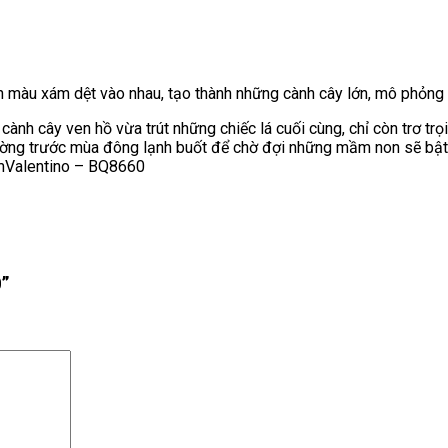
màu xám dệt vào nhau, tạo thành những cành cây lớn, mô phỏng 
nh cây ven hồ vừa trút những chiếc lá cuối cùng, chỉ còn trơ tr
n trường trước mùa đông lạnh buốt để chờ đợi những mầm non sẽ bậ
ẩmValentino – BQ8660
0”