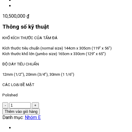
10,500,000
₫
Thông số kỹ thuật
KHỔ KÍCH THƯỚC CỦA TẤM ĐÁ
Kích thước tiêu chuẩn (normal size) 144cm x 305cm (119” x 56”)
Kích thước khổ lớn (jumbo size) 165cm x 330cm (129″ x 65″)
ĐỘ DÀY TIÊU CHUẨN
12mm (1/2”),
20mm (3/4”),
30mm (1 1/6”)
CÁC LOẠI BỀ MẶT
Polished
Số
lượng
Thêm vào giỏ hàng
Danh mục:
Nhóm E