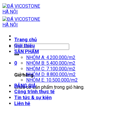
Skip
to
content
Trang chủ
Giới thiệu
SẢN PHẨM
NHÓM A: 4.200.000/m2
0
NHÓM B: 5.400.000/m2
NHÓM C: 7.100.000/m2
NHÓM D: 8.800.000/m2
Giỏ hàng
NHÓM E: 10.500.000/m2
BẢNG GIÁ
Chưa có sản phẩm trong giỏ hàng.
Công trình thực tế
Tin tức & sự kiện
Liên hệ