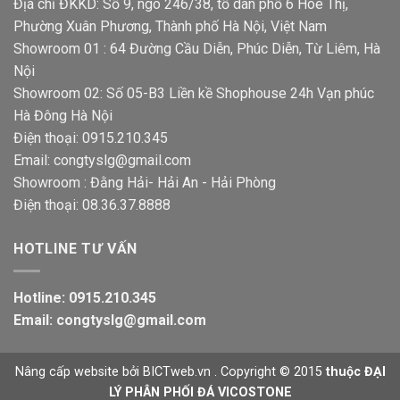
Địa chỉ ĐKKD: Số 9, ngõ 246/38, tổ dân phố 6 Hòe Thị,
Phường Xuân Phương, Thành phố Hà Nội, Việt Nam
Showroom 01 : 64 Đường Cầu Diễn, Phúc Diễn, Từ Liêm, Hà
Nội
Showroom 02: Số 05-B3 Liền kề Shophouse 24h Vạn phúc
Hà Đông Hà Nội
Điện thoại: 0915.210.345
Email: congtyslg@gmail.com
Showroom : Đằng Hải- Hải An - Hải Phòng
Điện thoại: 08.36.37.8888
HOTLINE TƯ VẤN
Hotline: 0915.210.345
Email: congtyslg@gmail.com
Nâng cấp website
bởi
BICTweb.vn
. Copyright © 2015
thuộc ĐẠI
LÝ PHÂN PHỐI ĐÁ VICOSTONE