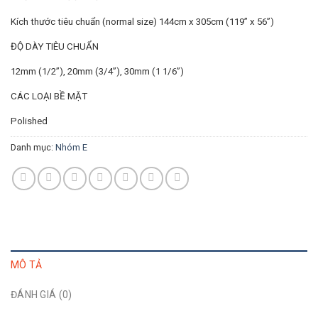
Kích thước tiêu chuẩn (normal size) 144cm x 305cm (119” x 56”)
ĐỘ DÀY TIÊU CHUẨN
12mm (1/2”),
20mm (3/4”),
30mm (1 1/6”)
CÁC LOẠI BỀ MẶT
Polished
Danh mục:
Nhóm E
MÔ TẢ
ĐÁNH GIÁ (0)