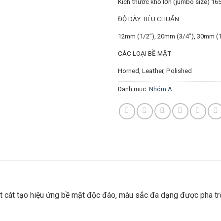
Kích thước khổ lớn (jumbo size) 16
ĐỘ DÀY TIÊU CHUẨN
12mm (1/2”),
20mm (3/4”),
30mm (1
CÁC LOẠI BỀ MẶT
Horned,
Leather,
Polished
Danh mục:
Nhóm A
 cát tạo hiệu ứng bề mặt độc đáo, màu sắc đa dạng được pha trộn