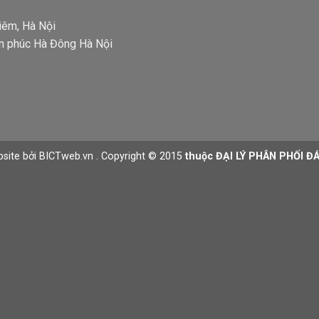
iêm, Hà Nội
n phúc Hà Đông Hà Nội
bsite
bởi
BICTweb.vn
. Copyright © 2015
thuộc ĐẠI LÝ PHÂN PHỐI Đ