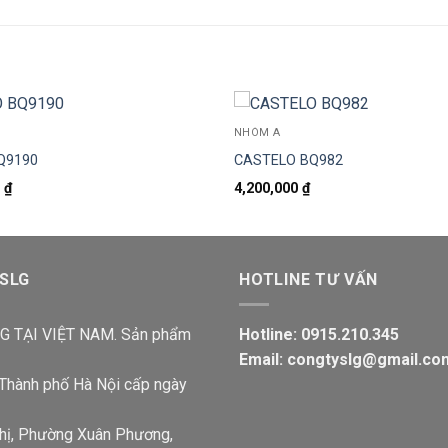
NHÓM A
Q9190
CASTELO BQ982
0
₫
4,200,000
₫
 SLG
HOTLINE TƯ VẤN
 TẠI VIỆT NAM. Sản phẩm
Hotline: 0915.210.345
Email: congtyslg@gmail.co
Thành phố Hà Nội cấp ngày
Thị, Phường Xuân Phương,