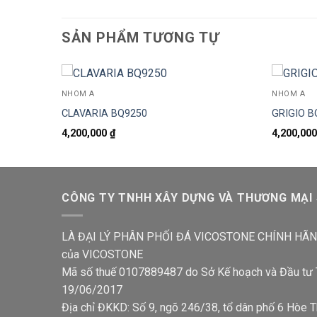
SẢN PHẨM TƯƠNG TỰ
NHÓM A
NHÓM A
CLAVARIA BQ9250
GRIGIO B
4,200,000
₫
4,200,00
CÔNG TY TNHH XÂY DỰNG VÀ THƯƠNG MẠI
LÀ ĐẠI LÝ PHÂN PHỐI ĐÁ VICOSTONE CHÍNH HÃNG
của VICOSTONE
Mã số thuế 0107889487 do Sở Kế hoạch và Đầu tư 
19/06/2017
Địa chỉ ĐKKD: Số 9, ngõ 246/38, tổ dân phố 6 Hòe 