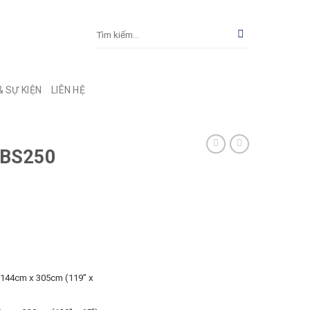
& SỰ KIỆN
LIÊN HỆ
 BS250
) 144cm x 305cm (119” x