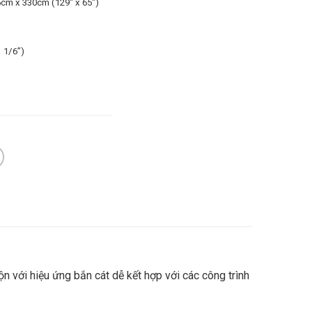
5cm x 330cm (129″ x 65″)
 1/6”)
 với hiệu ứng bắn cát dễ kết hợp với các công trình