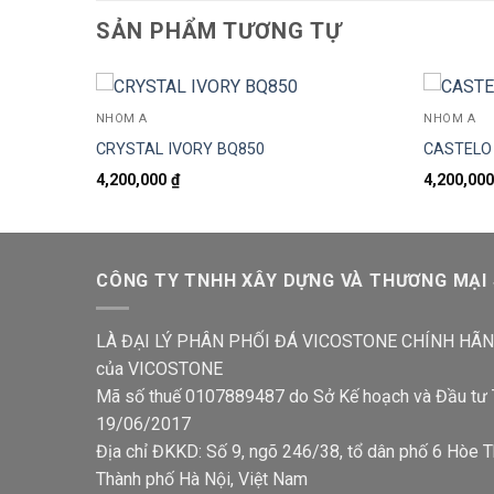
SẢN PHẨM TƯƠNG TỰ
NHÓM A
NHÓM A
CRYSTAL IVORY BQ850
CASTELO
4,200,000
₫
4,200,00
CÔNG TY TNHH XÂY DỰNG VÀ THƯƠNG MẠI
LÀ ĐẠI LÝ PHÂN PHỐI ĐÁ VICOSTONE CHÍNH HÃNG
của VICOSTONE
Mã số thuế 0107889487 do Sở Kế hoạch và Đầu tư 
19/06/2017
Địa chỉ ĐKKD: Số 9, ngõ 246/38, tổ dân phố 6 Hòe 
Thành phố Hà Nội, Việt Nam