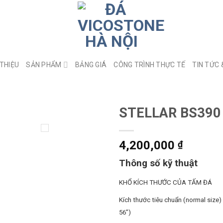
 THIỆU
SẢN PHẨM
BẢNG GIÁ
CÔNG TRÌNH THỰC TẾ
TIN TỨC 
STELLAR BS390
4,200,000
₫
Thông số kỹ thuật
KHỔ KÍCH THƯỚC CỦA TẤM ĐÁ
Kích thước tiêu chuẩn (normal size
56”)