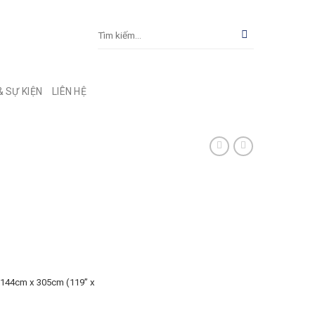
& SỰ KIỆN
LIÊN HỆ
) 144cm x 305cm (119” x