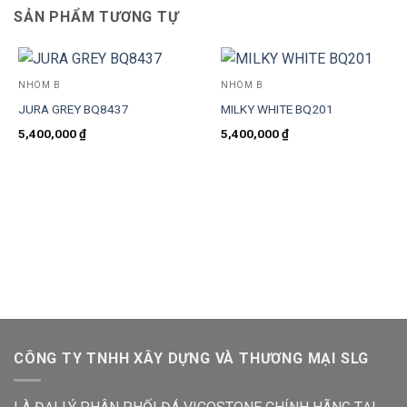
SẢN PHẨM TƯƠNG TỰ
NHÓM B
NHÓM B
JURA GREY BQ8437
MILKY WHITE BQ201
5,400,000
₫
5,400,000
₫
CÔNG TY TNHH XÂY DỰNG VÀ THƯƠNG MẠI SLG