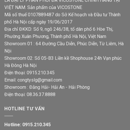
LÀ ĐẠI LÝ PHÂN PHỐI ĐÁ VICOSTONE CHÍNH HÃNG TẠI
VIỆT NAM. Sản phẩm của VICOSTONE
Mã số thuế 0107889487 do Sở Kế hoạch và Đầu tư Thành
phố Hà Nội cấp ngày 19/06/2017
Địa chỉ ĐKKD: Số 9, ngõ 246/38, tổ dân phố 6 Hòe Thị,
Phường Xuân Phương, Thành phố Hà Nội, Việt Nam
Showroom 01 : 64 Đường Cầu Diễn, Phúc Diễn, Từ Liêm, Hà
Nội
Showroom 02: Số 05-B3 Liền kề Shophouse 24h Vạn phúc
Hà Đông Hà Nội
Điện thoại: 0915.210.345
Email: congtyslg@gmail.com
Showroom : Đằng Hải- Hải An - Hải Phòng
Điện thoại: 08.36.37.8888
HOTLINE TƯ VẤN
Hotline: 0915.210.345