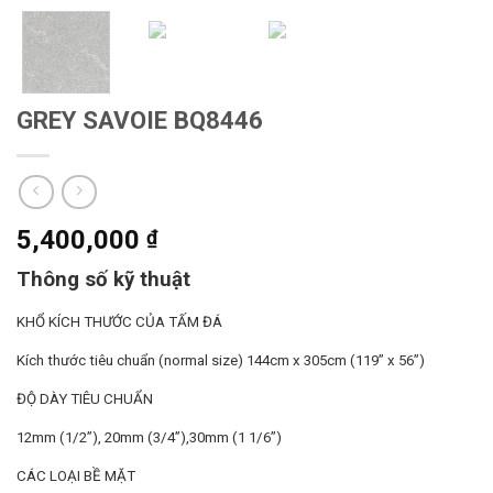
GREY SAVOIE BQ8446
5,400,000
₫
Thông số kỹ thuật
KHỔ KÍCH THƯỚC CỦA TẤM ĐÁ
Kích thước tiêu chuẩn (normal size) 144cm x 305cm (119” x 56”)
ĐỘ DÀY TIÊU CHUẨN
12mm (1/2”),
20mm (3/4”),
30mm (1 1/6”)
CÁC LOẠI BỀ MẶT