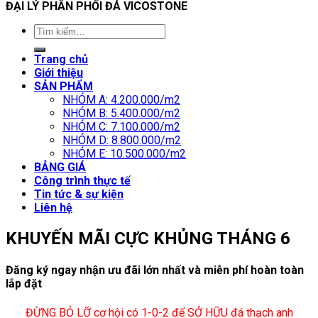
ĐẠI LÝ PHÂN PHỐI ĐÁ VICOSTONE
Trang chủ
Giới thiệu
SẢN PHẨM
NHÓM A: 4.200.000/m2
NHÓM B: 5.400.000/m2
NHÓM C: 7.100.000/m2
NHÓM D: 8.800.000/m2
NHÓM E: 10.500.000/m2
BẢNG GIÁ
Công trình thực tế
Tin tức & sự kiện
Liên hệ
KHUYẾN MÃI CỰC KHỦNG THÁNG 6
Đăng ký ngay nhận ưu đãi lớn nhất và miễn phí hoàn toàn
lắp đặt
ĐỪNG BỎ LỠ cơ hội có 1-0-2 để SỞ HỮU đá thạch anh