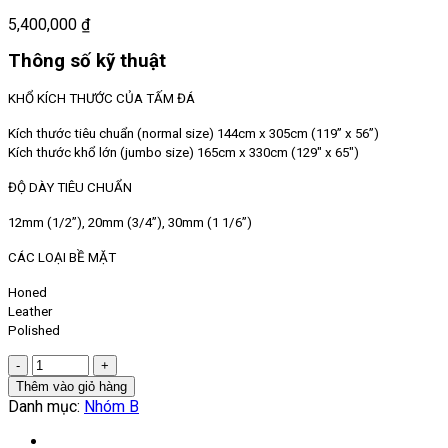
5,400,000
₫
Thông số kỹ thuật
KHỔ KÍCH THƯỚC CỦA TẤM ĐÁ
Kích thước tiêu chuẩn (normal size) 144cm x 305cm (119” x 56”)
Kích thước khổ lớn (jumbo size) 165cm x 330cm (129″ x 65″)
ĐỘ DÀY TIÊU CHUẨN
12mm (1/2”),
20mm (3/4”),
30mm (1 1/6”)
CÁC LOẠI BỀ MẶT
Honed
Leather
Polished
Số
lượng
Thêm vào giỏ hàng
Danh mục:
Nhóm B