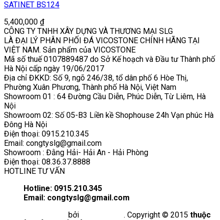
SATINET BS124
5,400,000
₫
CÔNG TY TNHH XÂY DỰNG VÀ THƯƠNG MẠI SLG
LÀ ĐẠI LÝ PHÂN PHỐI ĐÁ VICOSTONE CHÍNH HÃNG TẠI
VIỆT NAM. Sản phẩm của VICOSTONE
Mã số thuế 0107889487 do Sở Kế hoạch và Đầu tư Thành phố
Hà Nội cấp ngày 19/06/2017
Địa chỉ ĐKKD: Số 9, ngõ 246/38, tổ dân phố 6 Hòe Thị,
Phường Xuân Phương, Thành phố Hà Nội, Việt Nam
Showroom 01 : 64 Đường Cầu Diễn, Phúc Diễn, Từ Liêm, Hà
Nội
Showroom 02: Số 05-B3 Liền kề Shophouse 24h Vạn phúc Hà
Đông Hà Nội
Điện thoại: 0915.210.345
Email: congtyslg@gmail.com
Showroom : Đằng Hải- Hải An - Hải Phòng
Điện thoại: 08.36.37.8888
HOTLINE TƯ VẤN
Hotline: 0915.210.345
Email: congtyslg@gmail.com
Nâng cấp website
bởi
BICTweb.vn
. Copyright © 2015
thuộc