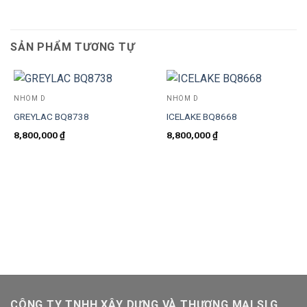
SẢN PHẨM TƯƠNG TỰ
NHÓM D
NHÓM D
GREYLAC BQ8738
ICELAKE BQ8668
8,800,000
₫
8,800,000
₫
CÔNG TY TNHH XÂY DỰNG VÀ THƯƠNG MẠI SLG