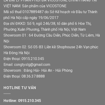
LÀ ĐẠI LÝ PHÂN PHỐI ĐÁ VICOSTONE CHÍNH HÃNG TẠI
VIỆT NAM. Sản phẩm của VICOSTONE
Mã số thuế 0107889487 do Sở Kế hoạch và Đầu tư Thành
phố Hà Nội cấp ngày 19/06/2017
Địa chỉ ĐKKD: Số 9, ngõ 246/38, tổ dân phố 6 Hòe Thị,
Phường Xuân Phương, Thành phố Hà Nội, Việt Nam
Showroom 01 : 64 Đường Cầu Diễn, Phúc Diễn, Từ Liêm, Hà
Nội
Showroom 02: Số 05-B3 Liền kề Shophouse 24h Vạn phúc
Hà Đông Hà Nội
Điện thoại: 0915.210.345
Email: congtyslg@gmail.com
Showroom : Đằng Hải- Hải An - Hải Phòng
Điện thoại: 08.36.37.8888
HOTLINE TƯ VẤN
Hotline: 0915.210.345