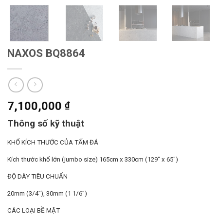
NAXOS BQ8864
7,100,000
₫
Thông số kỹ thuật
KHỔ KÍCH THƯỚC CỦA TẤM ĐÁ
Kích thước khổ lớn (jumbo size) 165cm x 330cm (129″ x 65″)
ĐỘ DÀY TIÊU CHUẨN
20mm (3/4”),
30mm (1 1/6”)
CÁC LOẠI BỀ MẶT