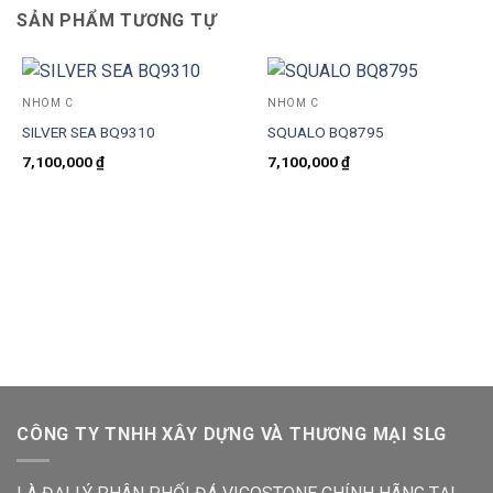
SẢN PHẨM TƯƠNG TỰ
NHÓM C
NHÓM C
SILVER SEA BQ9310
SQUALO BQ8795
7,100,000
₫
7,100,000
₫
CÔNG TY TNHH XÂY DỰNG VÀ THƯƠNG MẠI SLG