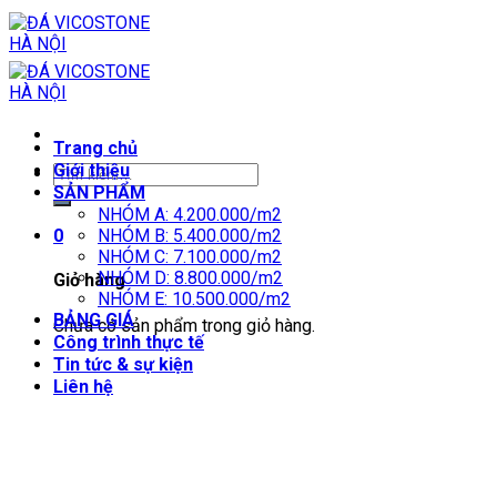
Skip
to
content
Trang chủ
Giới thiệu
SẢN PHẨM
NHÓM A: 4.200.000/m2
0
NHÓM B: 5.400.000/m2
NHÓM C: 7.100.000/m2
NHÓM D: 8.800.000/m2
Giỏ hàng
NHÓM E: 10.500.000/m2
BẢNG GIÁ
Chưa có sản phẩm trong giỏ hàng.
Công trình thực tế
Tin tức & sự kiện
Liên hệ