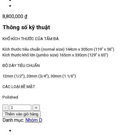
8,800,000
₫
Thông số kỹ thuật
KHỔ KÍCH THƯỚC CỦA TẤM ĐÁ
Kích thước tiêu chuẩn (normal size) 144cm x 305cm (119” x 56”)
Kích thước khổ lớn (jumbo size) 165cm x 330cm (129″ x 65″)
ĐỘ DÀY TIÊU CHUẨN
12mm (1/2”),
20mm (3/4”),
30mm (1 1/6”)
CÁC LOẠI BỀ MẶT
Polished
Số
lượng
Thêm vào giỏ hàng
Danh mục:
Nhóm D